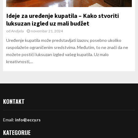
Ideje za uređenje kupatila – Kako stvoriti
luksuzan izgled uz mali budžet
od
Andjela
novembar 21, 2024
Uređenje kupatila može predstavljati izazov, posebno ukoliko
raspolažete ograničenim sredstvima. Međutim, to ne znači da ne
možete postići luksuzan izgled vašeg kupatila. Uz malo
kreativnosti,...
KONTAKT
Email:
info@eccy.rs
KATEGORIJE