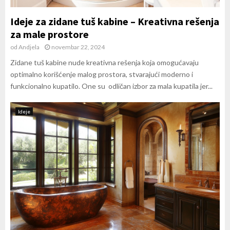
Ideje za zidane tuš kabine – Kreativna rešenja
za male prostore
od
Andjela
novembar 22, 2024
Zidane tuš kabine nude kreativna rešenja koja omogućavaju
optimalno korišćenje malog prostora, stvarajući moderno i
funkcionalno kupatilo. One su odličan izbor za mala kupatila jer...
Ideje